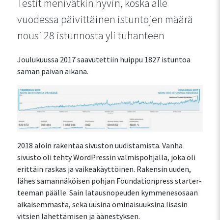
Testit menivätkin hyvin, koska alle
vuodessa päivittäinen istuntojen määrä
nousi 28 istunnosta yli tuhanteen
Joulukuussa 2017 saavutettiin huippu 1827 istuntoa
saman päivän aikana.
2018 aloin rakentaa sivuston uudistamista. Vanha
sivusto oli tehty WordPressin valmispohjalla, joka oli
erittäin raskas ja vaikeakäyttöinen. Rakensin uuden,
lähes samannäköisen pohjan Foundationpress starter-
teeman päälle. Sain latausnopeuden kymmenesosaan
aikaisemmasta, sekä uusina ominaisuuksina lisäsin
vitsien lähettämisen ja äänestyksen.