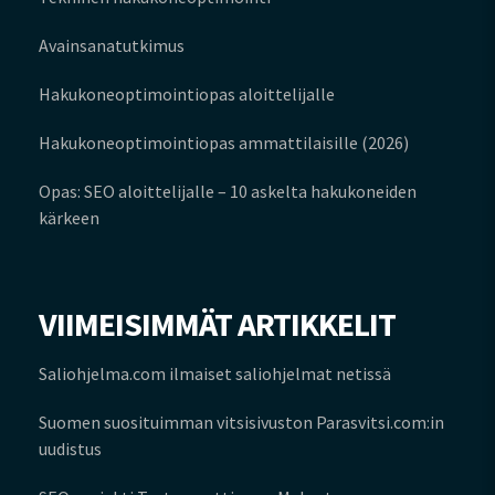
Avainsanatutkimus
Hakukone­optimointi­opas aloittelijalle
Hakukoneopti­mointi­opas ammattilaisille (2026)
Opas: SEO aloittelijalle – 10 askelta hakukoneiden
kärkeen
VIIMEISIMMÄT ARTIKKELIT
Saliohjelma.com ilmaiset saliohjelmat netissä
Suomen suosituimman vitsisivuston Parasvitsi.com:in
uudistus