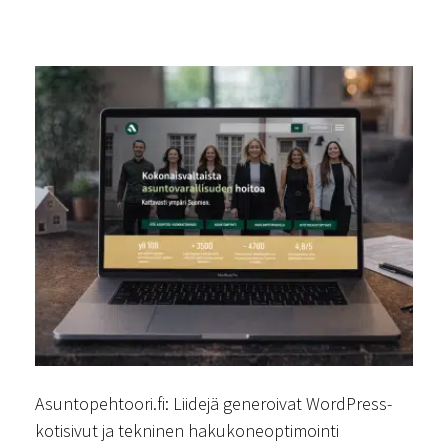
Asuntopehtoori.fi: Liidejä generoivat WordPress-
kotisivut ja tekninen hakukoneoptimointi