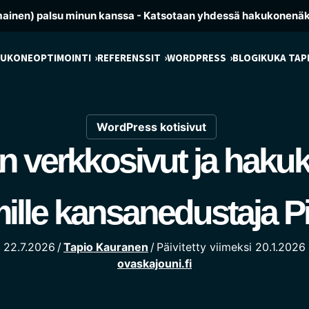
mainen) palsu minun kanssa - Katsotaan yhdessä hakukonenä
UKONEOPTIMOINTI
REFERENSSIT
WORDPRESS
BLOGI
KUKA TAP
WordPress kotisivut
 verkkosivut ja haku
ille kansanedustaja 
22.7.2026
/
Tapio Kauranen
/
Päivitetty viimeksi 20.1.2026
ovaskajouni.fi