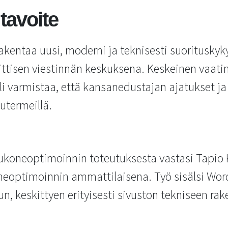
 tavoite
rakentaa uusi, moderni ja teknisesti suorituskyk
ittisen viestinnän keskuksena. Keskeinen vaati
oli varmistaa, että kansanedustajan ajatukset ja
kutermeillä.
kukoneoptimoinnin toteutuksesta vastasi Tapio
optimoinnin ammattilaisena. Työ sisälsi Word
n, keskittyen erityisesti sivuston tekniseen rak