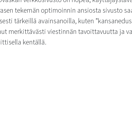
sen tekemän optimoinnin ansiosta sivusto saav
sesti tärkeillä avainsanoilla, kuten ”kansanedu
t merkittävästi viestinnän tavoittavuutta ja 
ittisella kentällä.