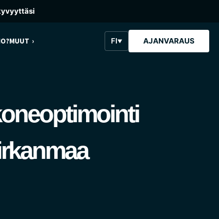
kyvyyttäsi
IO?
MUUT
FI
AJANVARAUS
▼
koneoptimointi
Pirkanmaa