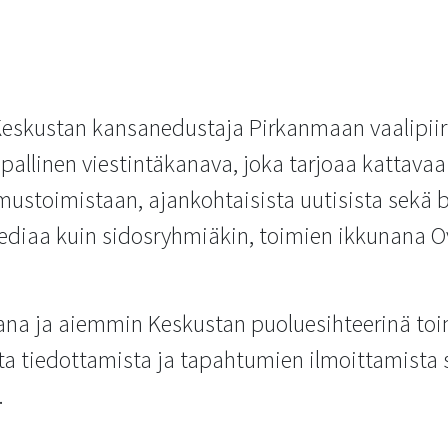
eskustan kansanedustaja Pirkanmaan vaalipiir
pallinen viestintäkanava, joka tarjoaa kattavaa
ustoimistaan, ajankohtaisista uutisista sekä bl
mediaa kuin sidosryhmiäkin, toimien ikkunana O
ana ja aiemmin Keskustan puoluesihteerinä toim
sta tiedottamista ja tapahtumien ilmoittamista 
.