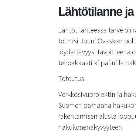
Lähtötilanne ja
Lähtötilanteessa tarve oli 
toimisi Jouni Ovaskan poli
löydettävyys: tavoitteena 
tehokkaasti kilpailuilla ha
Toteutus
Verkkosivuprojektin ja ha
Suomen parhaana hakukone
rakentamisen alusta loppuu
hakukonenäkyvyyteen.