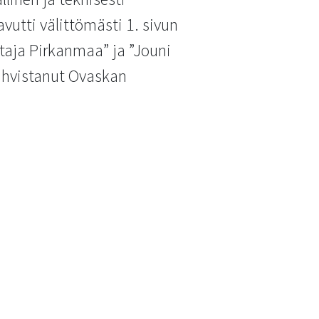
utti välittömästi 1. sivun
staja Pirkanmaa” ja ”Jouni
vahvistanut Ovaskan