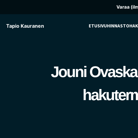
Varaa (il
Tapio Kauranen
ETUSIVU
HINNASTO
HAK
Jouni Ovaskan
hakuterm