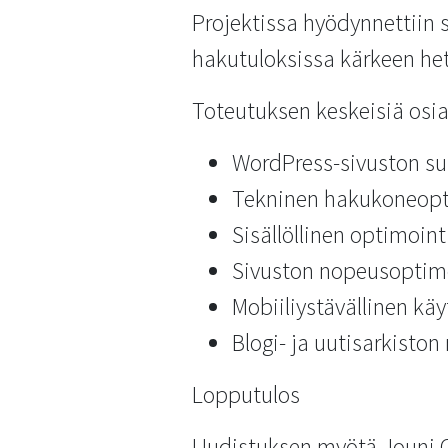
Projektissa hyödynnettiin 
hakutuloksissa kärkeen heti
Toteutuksen keskeisiä osia 
WordPress-sivuston suu
Tekninen hakukoneopti
Sisällöllinen optimoin
Sivuston nopeusoptim
Mobiiliystävällinen käy
Blogi- ja uutisarkiston
Lopputulos
Uudistuksen myötä Jouni Ov