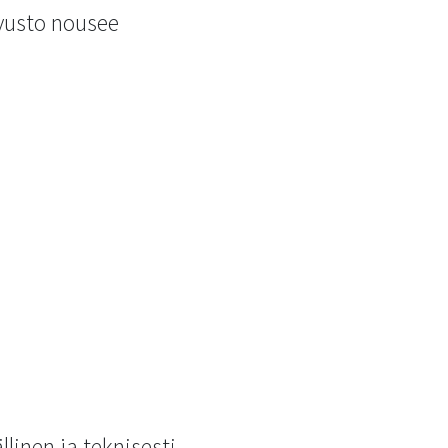
ivusto nousee
inen ja teknisesti