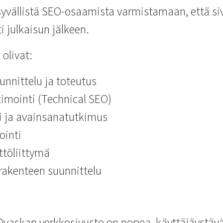
syvällistä SEO-osaamista varmistamaan, että s
 julkaisun jälkeen.
olivat:
nnittelu ja toteutus
mointi (Technical SEO)
ti ja avainsanatutkimus
ointi
ttöliittymä
 rakenteen suunnittelu
askan verkkosivusto on nopea, käyttäjäystäväll