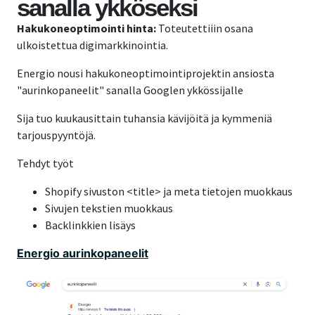
sanalla ykköseksi
Hakukoneoptimointi hinta:
Toteutettiiin osana
ulkoistettua digimarkkinointia.
Energio nousi hakukoneoptimointiprojektin ansiosta
"aurinkopaneelit" sanalla Googlen ykkössijalle
Sija tuo kuukausittain tuhansia kävijöitä ja kymmeniä
tarjouspyyntöjä.
Tehdyt työt
Shopify sivuston <title> ja meta tietojen muokkaus
Sivujen tekstien muokkaus
Backlinkkien lisäys
Energio aurinkopaneelit