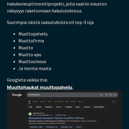
hakukoneoptimointiprojekti, jolla saatiin sivuston
näkyvyys raketoimaan hakutuloksissa.
Suurimpia näistä saavutuksista oli top-3 sija
Muuttopalvelu
Muuttofirma
Muutto
Muutto apu
Muuttosiivous
Ja monta muuta
Googleta vaikka itse.
Muuttohaukat muuttopalvelu