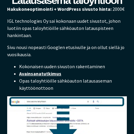
"Latausasema taloyhtiöön"
Hakukoneoptimointi + WordPress sivusto hinta:
2000€
IGL technologies Oy sai kokonaan uudet sivustot, johon
luotiin opas taloyhtiöille sähköauton latauspisteen
hankintaan.
Sivu nousi nopeasti Googlen etusivulle ja on ollut siellä jo
vuosikausia.
Kokonaisen uuden sivuston rakentaminen
Avainsanatutkimus
Opas taloyhtiöille sähköauton latausaseman
käyttöönottoon